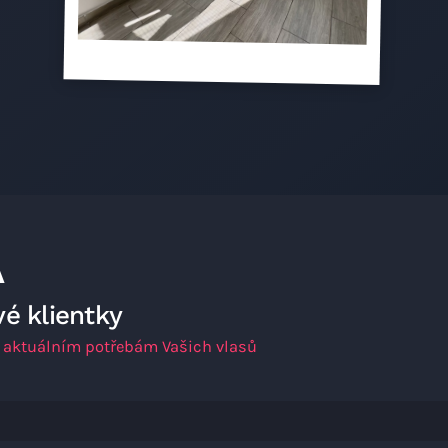
A
vé klientky
é aktuálním potřebám Vašich vlasů