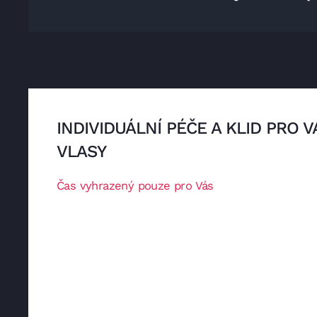
INDIVIDUÁLNÍ PÉČE A KLID PRO V
VLASY
Čas vyhrazený pouze pro Vás
Během Vašeho rezervovaného termínu se věnuji 
Ke každé klientce přistupuji individuálně a s pln
Pracuji v klidném prostředí bez rušení, aby pro V
službou, ale i příjemným časem pro odpočinek.
Další klientku přijímám až po Vašem odchodu, ab
chvíli jen pro sebe.