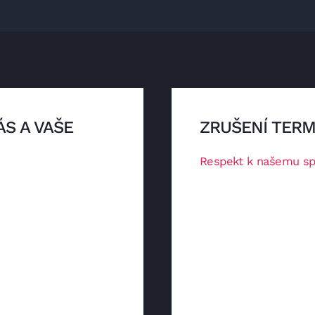
ÁS A VAŠE
ZRUŠENÍ TERM
Respekt k našemu s
Rezervovaný termín je
moci dostavit, prosí
výhradně Vám.
ideálně formou SMS z
ou pozorností.
ás návštěva byla nejen
Díky tomu mohu uvoln
yste si mohla užít