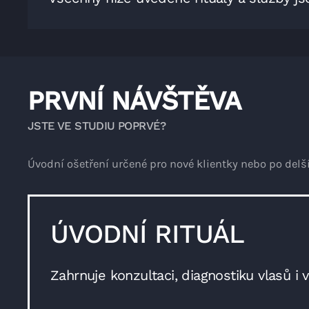
PRVNÍ NÁVŠTĚVA
JSTE VE STUDIU POPRVÉ?
Úvodní ošetření určené pro nové klientky nebo po delš
ÚVODNÍ RITUÁL
Zahrnuje konzultaci, diagnostiku vlasů i