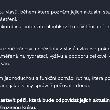
ou vlasů, během které poznám jejich aktuální stav
šetření.
akombinuji intenzitu hloubkového očištění a cíle
zené nánosy a nečistoty z vlasů i vlasové pokožk
ěřená na hydrataci, výživu a podporu celkové kv
varu.
jednoduchou a funkční domácí rutinu, která pom
ám, jak o vlasy správně pečovat i doma.
 nastavit péči, která bude odpovídat jejich aktuá
řirozenou krásu.