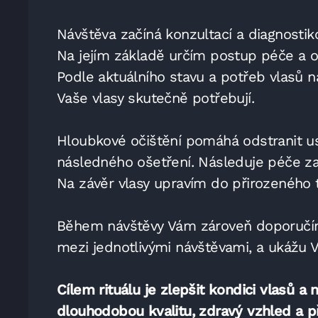
Návštěva začíná konzultací a diagnostik
Na jejím základě určím postup péče a o
Podle aktuálního stavu a potřeb vlasů n
Vaše vlasy skutečně potřebují.
Hloubkové očištění pomáhá odstranit usa
následného ošetření. Následuje péče zam
Na závěr vlasy upravím do přirozeného t
Během návštěvy Vám zároveň doporučím 
mezi jednotlivými návštěvami, a ukážu V
Cílem rituálu je zlepšit kondici vlasů a
dlouhodobou kvalitu, zdravý vzhled a p