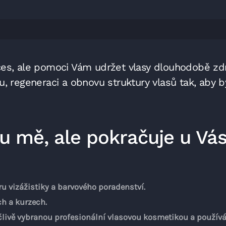
čes, ale pomoci Vám udržet vlasy dlouhodobě zdr
, regeneraci a obnovu struktury vlasů tak, aby by
 u mě, ale pokračuje u Vá
ru vizážistiky a barvového poradenství.
h a kurzech.
pečlivě vybranou profesionální vlasovou kosmetikou a použív