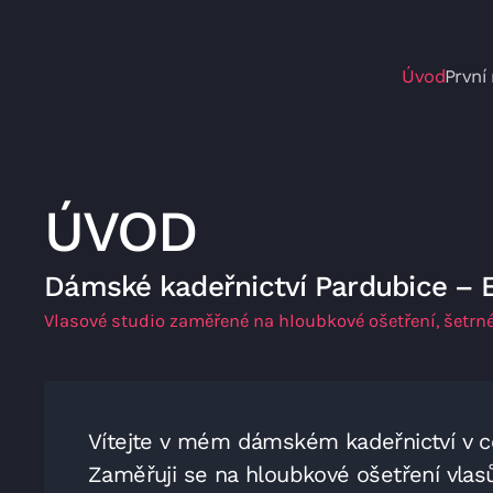
Skip to main content
Úvod
První
ÚVOD
Dámské kadeřnictví Pardubice – 
Vlasové studio zaměřené na hloubkové ošetření, šetrné 
Vítejte v mém dámském kadeřnictví v c
Zaměřuji se na hloubkové ošetření vlasů