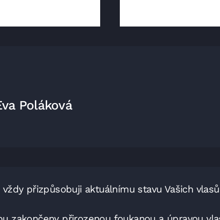
Eva Poláková
e vždy přizpůsobuji aktuálnímu stavu Vašich vlasů
sou zakončeny přirozenou foukanou a úpravou vla