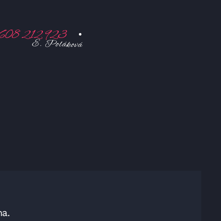
608 212 923
E. Poláková
na.