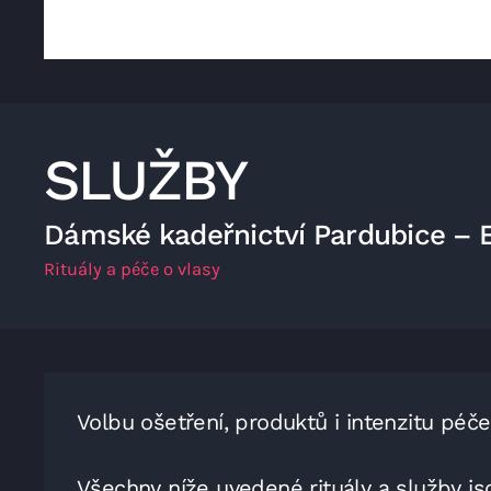
SLUŽBY
Dámské kadeřnictví Pardubice – 
Rituály a péče o vlasy
Volbu ošetření, produktů i intenzitu péč
Všechny níže uvedené rituály a služby j