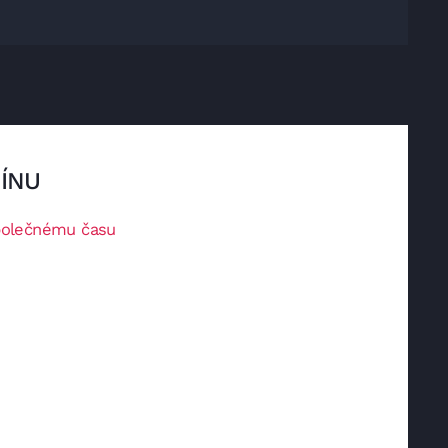
ÍNU
polečnému času
 čas, který patří pouze Vám. Pokud se nebudete
m o zrušení termínu alespoň 48 hodin předem,
právy.
ěný termín nabídnout jiné klientce.